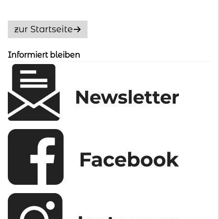
Die
Optionen
zur Startseite
können
auf
Informiert bleiben
der
Produktseite
gewählt
werden