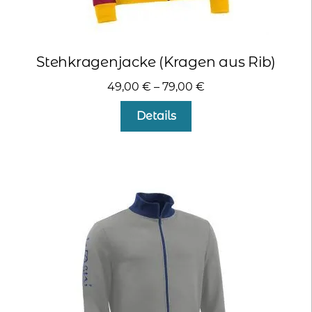
Stehkragenjacke (Kragen aus Rib)
49,00
€
–
79,00
€
Dieses
Details
Produkt
weist
mehrere
Varianten
auf.
Die
Optionen
können
auf
der
Produktseite
gewählt