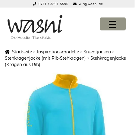
0711 / 3891 5596
wir@wasni.de
springen
Zur
Zum
Navigation
Inhalt
springen
springen
Startseite
Inspirationsmodelle
Sweatjacken
KONFIGURATOR
KONFIGURATOR
Stehkragenjacke (mit Rib-Stehkragen)
Stehkragenjacke
(Kragen aus Rib)
SHOP
SHOP
über uns
über uns
vor ort
vor ort
service
service
suche