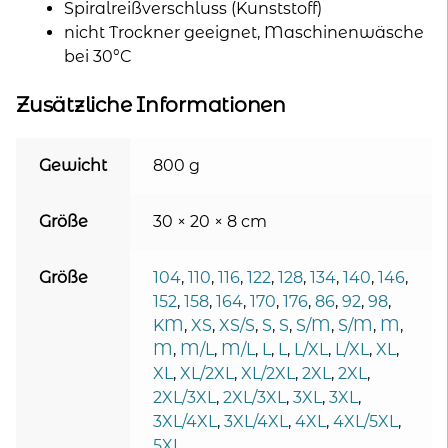
Spiralreißverschluss (Kunststoff)
nicht Trockner geeignet, Maschinenwäsche
bei 30°C
Zusätzliche Informationen
Gewicht
800 g
Größe
30 × 20 × 8 cm
Größe
104
,
110
,
116
,
122
,
128
,
134
,
140
,
146
,
152
,
158
,
164
,
170
,
176
,
86
,
92
,
98
,
KM
,
XS
,
XS/S
,
S
,
S
,
S/M
,
S/M
,
M
,
M
,
M/L
,
M/L
,
L
,
L
,
L/XL
,
L/XL
,
XL
,
XL
,
XL/2XL
,
XL/2XL
,
2XL
,
2XL
,
2XL/3XL
,
2XL/3XL
,
3XL
,
3XL
,
3XL/4XL
,
3XL/4XL
,
4XL
,
4XL/5XL
,
5XL