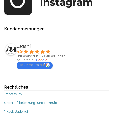
Kundenmeinungen
wasni
4.9
Basierend auf 182 Bewertungen
powered by
G
o
o
g
l
e
bewerte uns auf
Rechtliches
Impressum
Widerrufsbelehrung- und Formular
1-Klick Widerruf