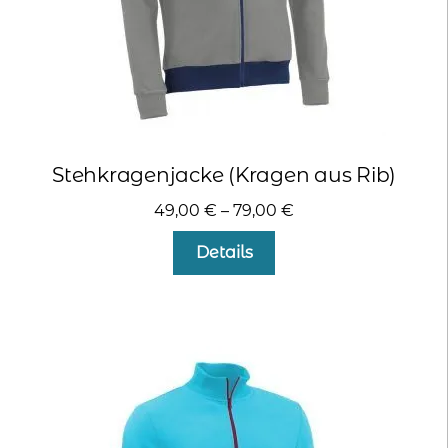
werden
Stehkragenjacke (Kragen aus Rib)
49,00
€
–
79,00
€
Dieses
Details
Produkt
weist
mehrere
Varianten
auf.
Die
Optionen
können