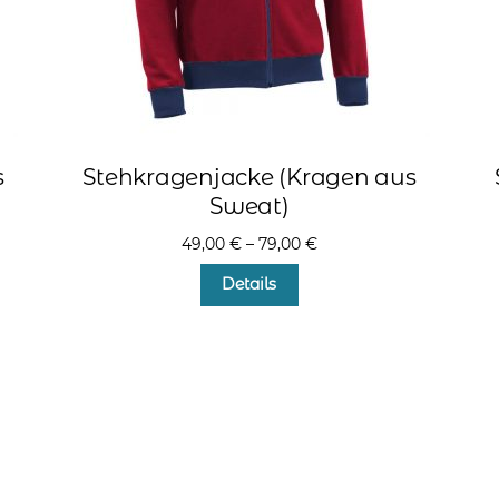
s
Stehkragenjacke (Kragen aus
Sweat)
49,00
€
–
79,00
€
Dieses
Details
Produkt
weist
mehrere
Varianten
auf.
Die
Optionen
können
auf