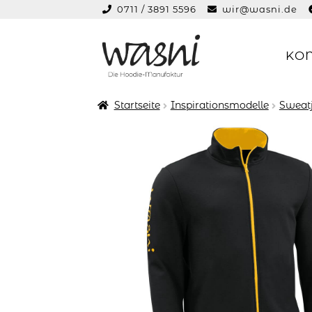
0711 / 3891 5596
wir@wasni.de
springen
KO
Zur
Zum
Navigation
Inhalt
springen
springen
Startseite
Inspirationsmodelle
Sweat