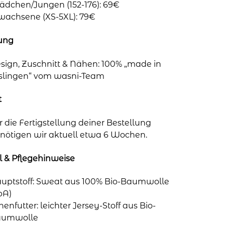
dchen/Jungen (152-176): 69€
wachsene (XS-5XL): 79€
lung
sign, Zuschnitt & Nähen: 100% „made in
slingen“ vom wasni-Team
t
r die Fertigstellung deiner Bestellung
nötigen wir aktuell etwa 6 Wochen.
l & Pflegehinweise
uptstoff: Sweat aus 100% Bio-Baumwolle
bA)
nenfutter: leichter Jersey-Stoff aus Bio-
aumwolle