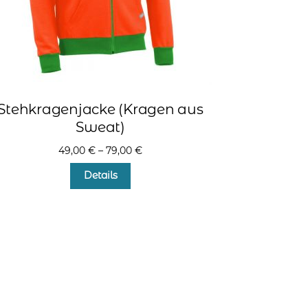
Stehkragenjacke (Kragen aus
Sweat)
49,00
€
–
79,00
€
Dieses
Details
Produkt
weist
mehrere
Varianten
auf.
Die
Optionen
können
auf