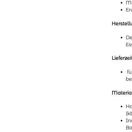
Mä
Er
Herstel
De
Es
Lieferzei
fü
be
Materia
Ha
(k
In
B