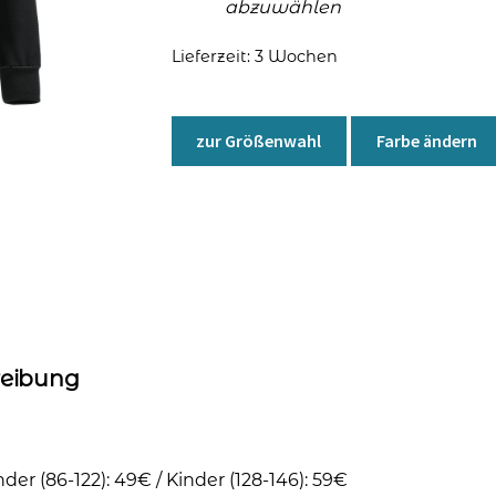
abzuwählen
Lieferzeit:
3 Wochen
zur Größenwahl
Farbe ändern
reibung
nder (86-122): 49€ / Kinder (128-146): 59€