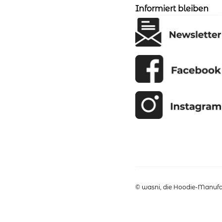
der
Informiert bleiben
Produktseite
gewählt
werden
© wasni, die Hoodie-Manufak