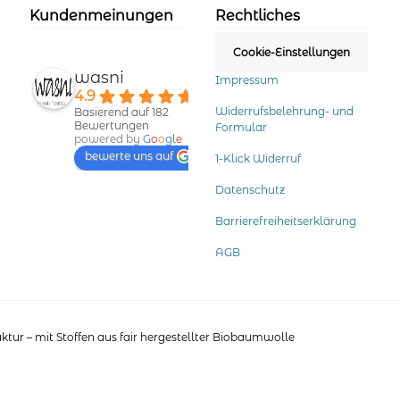
der
Kundenmeinungen
Rechtliches
Produktseite
gewählt
Cookie-Einstellungen
werden
wasni
Impressum
4.9
Widerrufsbelehrung- und
Basierend auf 182
Bewertungen
Formular
powered by
G
o
o
g
l
e
bewerte uns auf
1-Klick Widerruf
Datenschutz
Barrierefreiheitserklärung
AGB
tur – mit Stoffen aus fair hergestellter Biobaumwolle