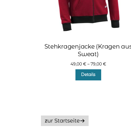
Stehkragenjacke (Kragen au
Sweat)
49,00
€
–
79,00
€
Dieses
Details
Produkt
weist
mehrere
Varianten
auf.
Die
Optionen
zur Startseite
können
auf