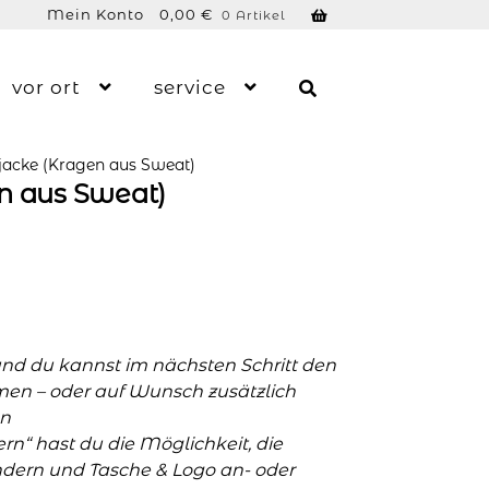
Mein Konto
0,00
€
0 Artikel
vor ort
service
jacke (Kragen aus Sweat)
n aus Sweat)
und du kannst im nächsten Schritt den
men – oder auf Wunsch zusätzlich
n
n“ hast du die Möglichkeit, die
ern und Tasche & Logo an- oder