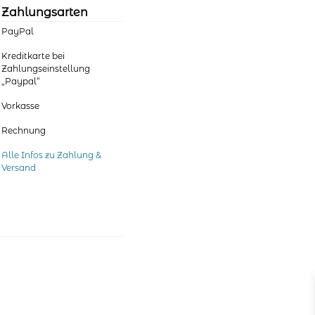
der
Zahlungsarten
Produktseite
PayPal
gewählt
werden
Kreditkarte bei
Zahlungseinstellung
„Paypal“
Vorkasse
Rechnung
Alle Infos zu Zahlung &
Versand