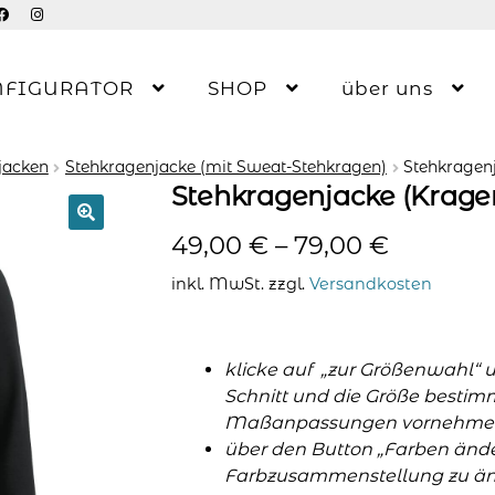
NFIGURATOR
SHOP
über uns
jacken
Stehkragenjacke (mit Sweat-Stehkragen)
Stehkragen
Stehkragenjacke (Krage
49,00
€
–
79,00
€
inkl. MwSt.
zzgl.
Versandkosten
klicke auf „zur Größenwahl“ 
Schnitt und die Größe bestim
Maßanpassungen vornehme
über den Button „Farben änder
Farbzusammenstellung zu änd