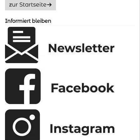
Optionen
zur Startseite
können
auf
Informiert bleiben
der
Produktseite
gewählt
werden