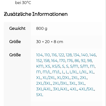
bei 30°C
Zusätzliche Informationen
Gewicht
800 g
Größe
30 × 20 × 8 cm
Größe
104
,
110
,
116
,
122
,
128
,
134
,
140
,
146
,
152
,
158
,
164
,
170
,
176
,
86
,
92
,
98
,
KM
,
XS
,
XS/S
,
S
,
S
,
S/M
,
S/M
,
M
,
M
,
M/L
,
M/L
,
L
,
L
,
L/XL
,
L/XL
,
XL
,
XL
,
XL/2XL
,
XL/2XL
,
2XL
,
2XL
,
2XL/3XL
,
2XL/3XL
,
3XL
,
3XL
,
3XL/4XL
,
3XL/4XL
,
4XL
,
4XL/5XL
,
5XL