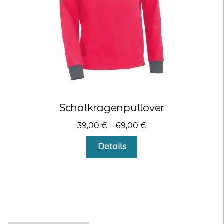
Produktseite
gewählt
werden
Schalkragenpullover
39,00
€
–
69,00
€
Dieses
Details
Produkt
weist
mehrere
Varianten
auf.
Die